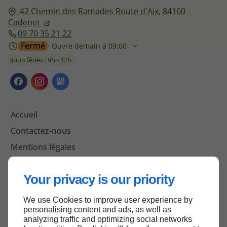
42 Chemin des Ramades Route d'Aix,
84160
Cadenet
09 70 35 21 22
Fermé
⋅ Ouvre demain à 09:00
Jours fériés : 9h - 12h
Accueil
Contactez-nous
Mentions légales
Plan du site
Your privacy is our priority
We use Cookies to improve user experience by
Haut de page
personalising content and ads, as well as
analyzing traffic and optimizing social networks