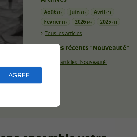
Août
Juin
Avril
(1)
(1)
(1)
Février
2026
2025
(1)
(4)
(1)
Tous les articles
Articles récents "Nouveauté"
vices et
Plus d'articles "Nouveauté"
ité afin
I AGREE