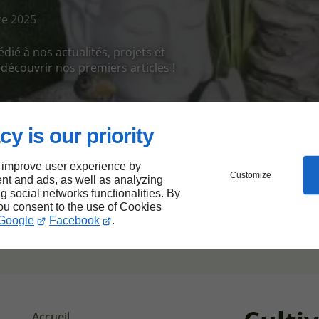
e 2025
ié à nos actualités, projets et
découvrir nos premiers articles !
cy is our priority
re site permet à chacun d’accéder plus facilement à nos ser
 inclusif, en respectant les meilleures pratiques d’accessibil
 improve user experience by
Customize
nt and ads, as well as analyzing
 notre site pour réduire notre empreinte numérique.
ng social networks functionalities. By
you consent to the use of Cookies
ier performance, responsabilité et accessibilité.
Google
Facebook
.
Accueil