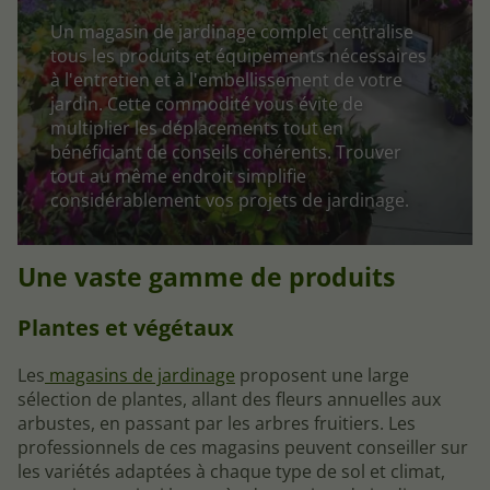
Un magasin de jardinage complet centralise
tous les produits et équipements nécessaires
à l'entretien et à l'embellissement de votre
jardin. Cette commodité vous évite de
multiplier les déplacements tout en
bénéficiant de conseils cohérents. Trouver
tout au même endroit simplifie
considérablement vos projets de jardinage.
Une vaste gamme de produits
Plantes et végétaux
Les
magasins de jardinage
proposent une large
sélection de plantes, allant des fleurs annuelles aux
arbustes, en passant par les arbres fruitiers. Les
professionnels de ces magasins peuvent conseiller sur
les variétés adaptées à chaque type de sol et climat,