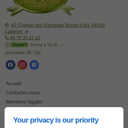
42 Chemin des Ramades Route d'Aix,
84160
Cadenet
09 70 35 21 22
Ouvert
⋅ Ferme à 18:30
Jours fériés : 9h - 12h
Accueil
Contactez-nous
Mentions légales
Plan du site
Your privacy is our priority