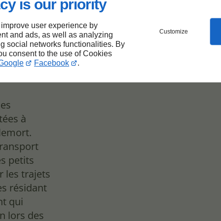
cy is our priority
 improve user experience by
e
Customize
nt and ads, as well as analyzing
ng social networks functionalities. By
you consent to the use of Cookies
Google
Facebook
.
des
tées à
lemort.
transport
s petits
 les trajets
es résidant
t qui
n lors des