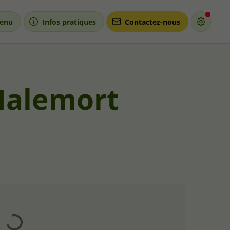
enu
Infos pratiques
Contactez-nous
 Malemort