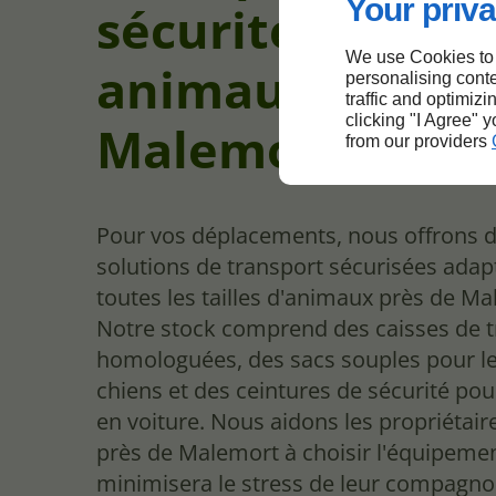
Your priva
sécurité des
We use Cookies to
animaux près d
personalising conte
traffic and optimizi
clicking "I Agree" 
Malemort
from our providers
Pour vos déplacements, nous offrons 
solutions de transport sécurisées adap
toutes les tailles d'animaux près de Ma
Notre stock comprend des caisses de 
homologuées, des sacs souples pour le
chiens et des ceintures de sécurité pour
en voiture. Nous aidons les propriétair
près de Malemort à choisir l'équipemen
minimisera le stress de leur compagno