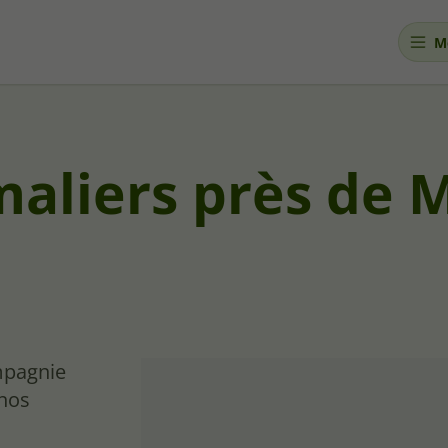
M
maliers près de
mpagnie
 nos