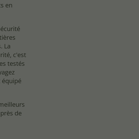
ts en
sécurité
tières
. La
ité, c'est
es testés
oyagez
t équipé
 meilleurs
 près de