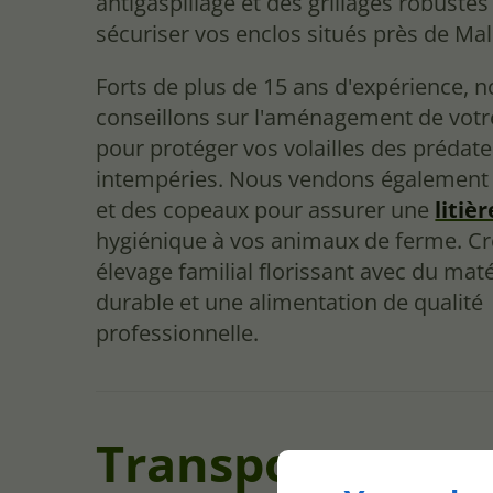
antigaspillage et des grillages robuste
sécuriser vos enclos situés près de Ma
Forts de plus de 15 ans d'expérience, 
conseillons sur l'aménagement de votre
pour protéger vos volailles des prédate
intempéries. Nous vendons également d
et des copeaux pour assurer une
litièr
hygiénique à vos animaux de ferme. Cr
élevage familial florissant avec du maté
durable et une alimentation de qualité
professionnelle.
Transport et