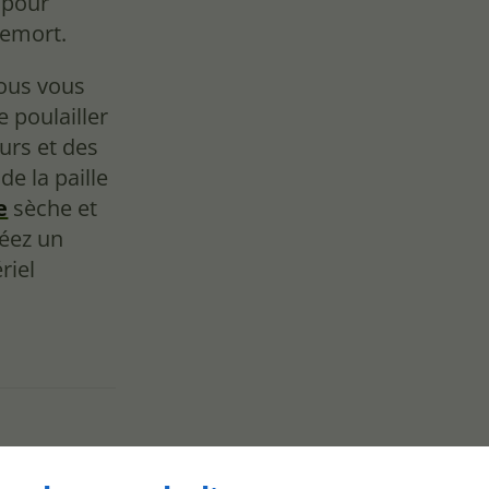
s pour
lemort.
nous vous
 poulailler
urs et des
e la paille
e
sèche et
éez un
riel