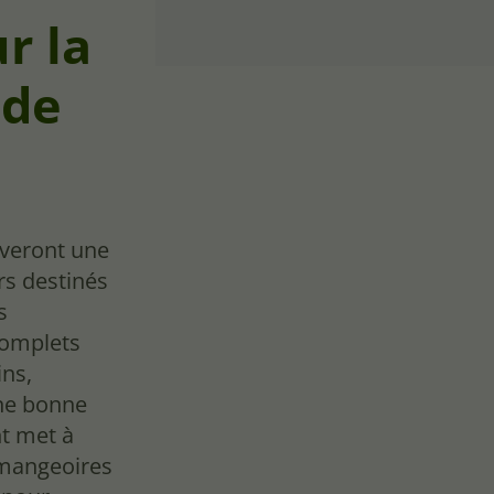
r la
 de
uveront une
s destinés
s
complets
ins,
une bonne
t met à
 mangeoires