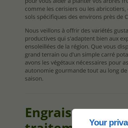
pour vous aider à planter vos arbres fru
comme les cerisiers ou les abricotiers,
sols spécifiques des environs près de C
Nous veillons à offrir des variétés gusta
productives qui s'adaptent bien aux ex
ensoleillées de la région. Que vous dis
grand terrain ou d'un simple carré pot
avons les végétaux nécessaires pour a
autonomie gourmande tout au long de l
saison.
Engrais et
Your priva
traitement des