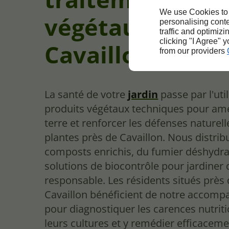
We use Cookies to
végétaux près d
personalising conte
traffic and optimizi
clicking "I Agree" 
Cavaillon
from our providers
La santé de votre
jardin
passe par l'uti
produits végétaux techniques pour am
terre et renforcer les défenses naturel
plantes près de Cavaillon. Nous distri
composts enrichis, du fumier déshydra
solutions de biocontrôle pour jardiner
responsable. Les résidents situés près
Cavaillon bénéficient de notre accom
pour diagnostiquer les carences nutrit
leurs cultures et y remédier efficacem