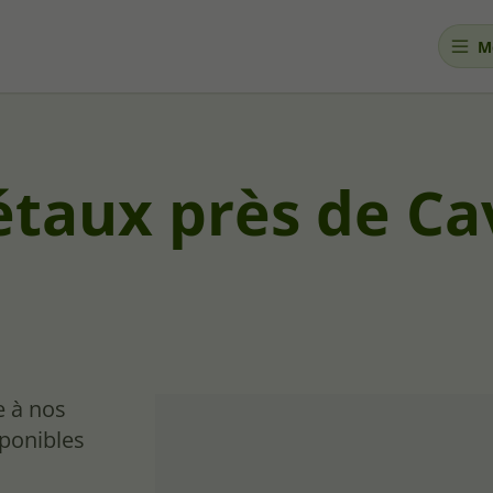
M
étaux près de Ca
e à nos
sponibles
.