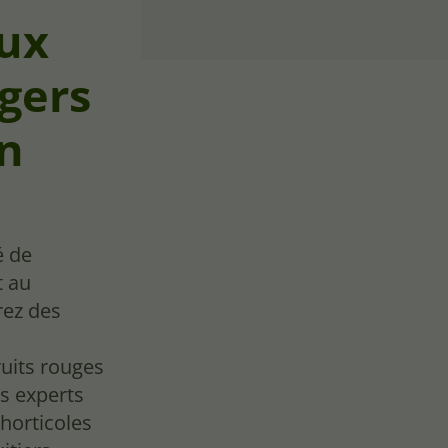
aux
agers
on
é de
t au
rez des
ruits rouges
os experts
horticoles