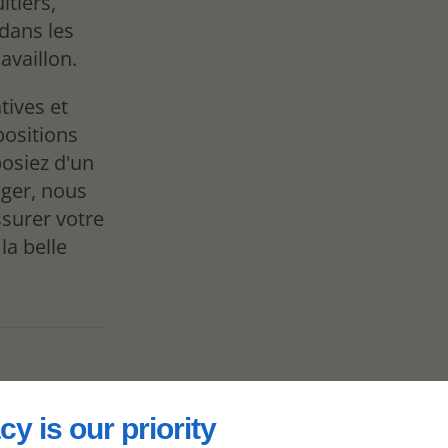
itiers,
 dans les
availlon.
tives et
positions
posiez d'un
ager, nous
ssurer votre
a belle
cy is our priority