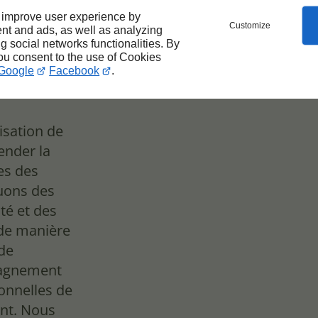
 improve user experience by
e
Customize
nt and ads, as well as analyzing
ng social networks functionalities. By
you consent to the use of Cookies
Google
Facebook
.
lisation de
ender la
les des
buons des
té et des
 de manière
 de
pagnement
ionnelles de
ent. Nous