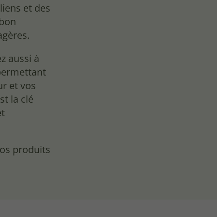
liens et des
 bon
agères.
ez aussi à
permettant
ur et vos
t la clé
et
os produits