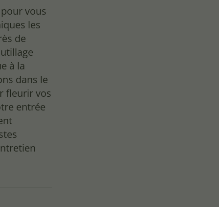
s pour vous
ques les
près de
utillage
e à la
ns dans le
 fleurir vos
tre entrée
ent
stes
entretien