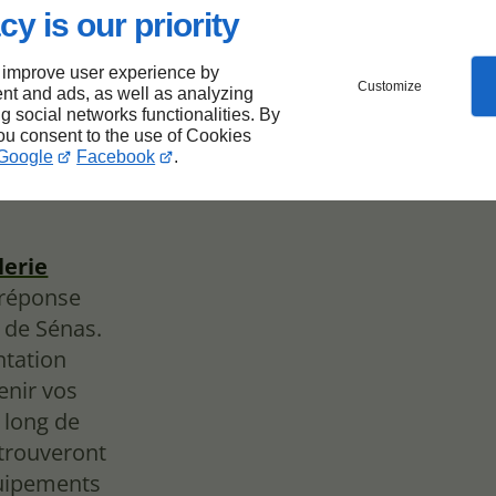
e
cy is our priority
 improve user experience by
Customize
nt and ads, as well as analyzing
s de
ng social networks functionalities. By
you consent to the use of Cookies
Google
Facebook
.
lerie
 réponse
 de Sénas.
ntation
enir vos
 long de
 trouveront
quipements