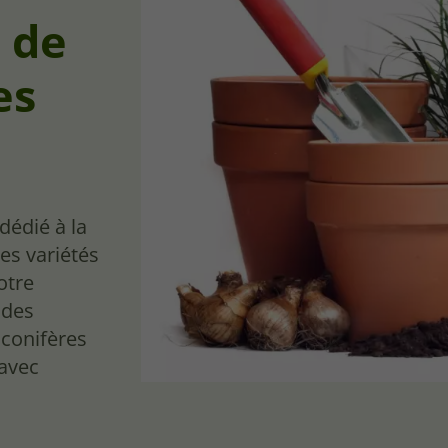
 de
es
dédié à la
es variétés
otre
 des
 conifères
 avec