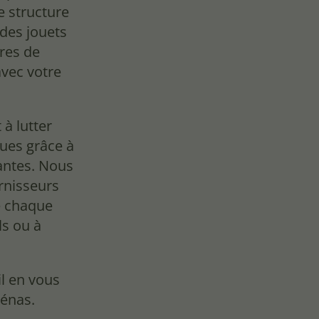
e structure
des jouets
ires de
avec votre
à lutter
ques grâce à
antes. Nous
rnisseurs
de chaque
ls ou à
il en vous
Sénas.