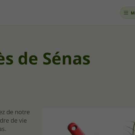
M
ès de Sénas
ez de notre
dre de vie
as.