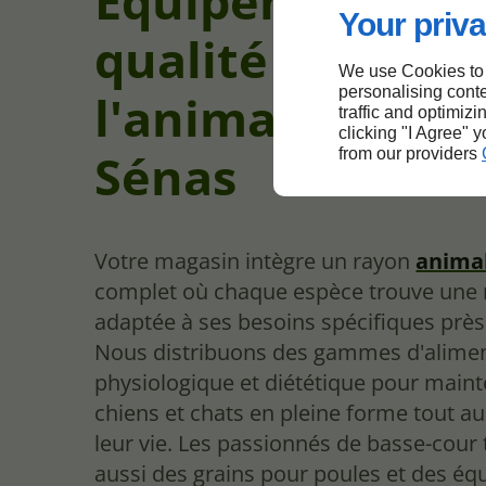
Équipements d
Your priva
qualité pour
We use Cookies to
personalising conte
l'animalerie prè
traffic and optimizi
clicking "I Agree" 
Sénas
from our providers
Votre magasin intègre un rayon
anima
complet où chaque espèce trouve une
adaptée à ses besoins spécifiques près
Nous distribuons des gammes d'alime
physiologique et diététique pour maint
chiens et chats en pleine forme tout au
leur vie. Les passionnés de basse-cour
aussi des grains pour poules et des é