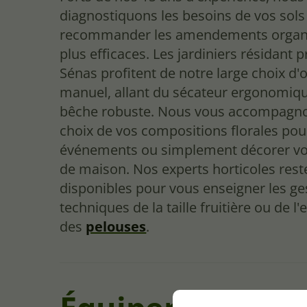
diagnostiquons les besoins de vos sol
recommander les amendements organi
plus efficaces. Les jardiniers résidant 
Sénas profitent de notre large choix d'o
manuel, allant du sécateur ergonomiqu
bêche robuste. Nous vous accompagno
choix de vos compositions florales pour
événements ou simplement décorer vo
de maison. Nos experts horticoles rest
disponibles pour vous enseigner les ge
techniques de la taille fruitière ou de l'
des
pelouses
.